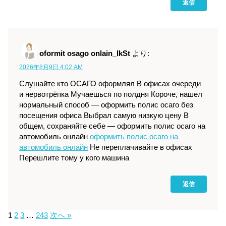
返信
oformit osago onlain_lkSt
より:
2026年8月9日 4:02 AM
Слушайте кто ОСАГО оформлял В офисах очереди
и нервотрёпка Мучаешься по полдня Короче, нашел
нормальный способ — оформить полис осаго без
посещения офиса Выбрал самую низкую цену В
общем, сохраняйте себе — оформить полис осаго на
автомобиль онлайн
оформить полис осаго на
автомобиль онлайн
Не переплачивайте в офисах
Перешлите тому у кого машина
返信
1
2
3
…
243
次へ »