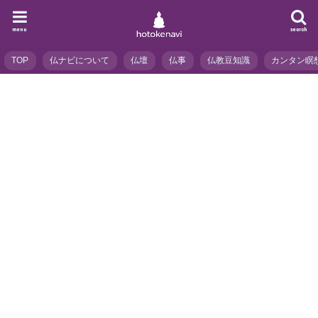
menu
search
TOP
仏ナビについて
仏壇
仏事
仏教豆知識
カンタン瞑